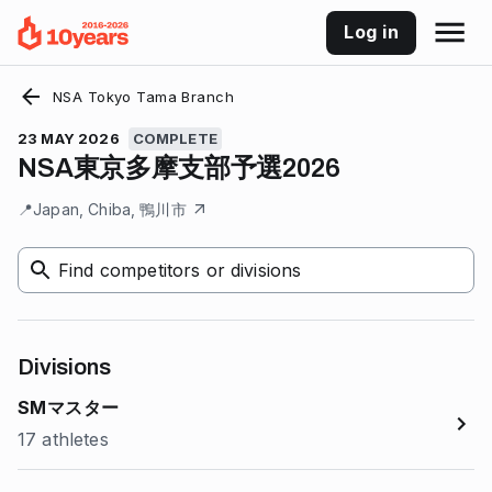
Log in
NSA Tokyo Tama Branch
23 MAY 2026
COMPLETE
NSA東京多摩支部予選2026
📍
Japan, Chiba, 鴨川市
Find competitors or divisions
Divisions
SMマスター
17 athletes