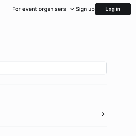
For event organisers
Sign up
Log in